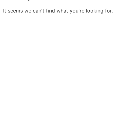
It seems we can't find what you're looking for.