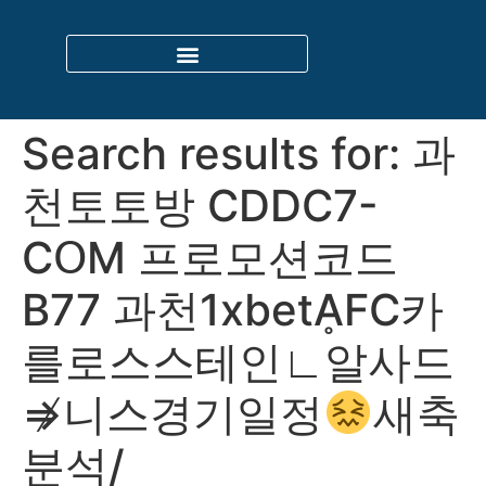
Search results for:
과
천토토방 CDDC7-
CՕM 프로모션코드
B77 과천1xbetḀFC카
를로스스테인∟알사드
⇏니스경기일정
새축
분석/