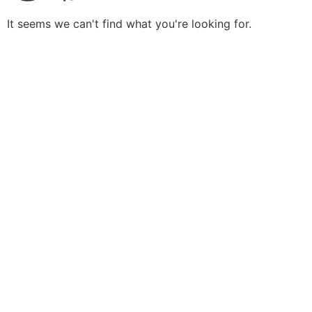
It seems we can't find what you're looking for.