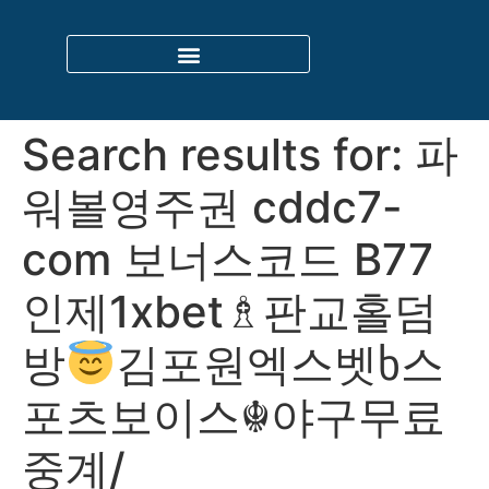
Search results for:
파
워볼영주권 cddc7-
com 보너스코드 B77
인제1xbet♗판교홀덤
방
김포원엑스벳ხ스
포츠보이스☬야구무료
중계/